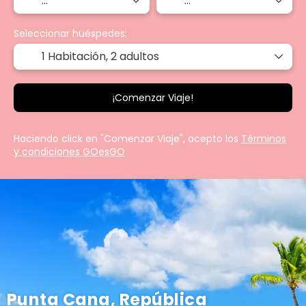
Seleccionar huéspedes:
1 Habitación,
2 adultos
¡Comenzar Viaje!
Haciendo click en "Comenzar Viaje", acepto los
Términos
y condiciones GOesGO
Punta Cana, República