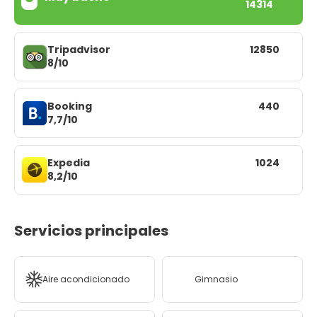
14314
Tripadvisor
12850
8/10
Booking
440
7,7/10
Expedia
1024
8,2/10
Servicios principales
Aire acondicionado
Gimnasio