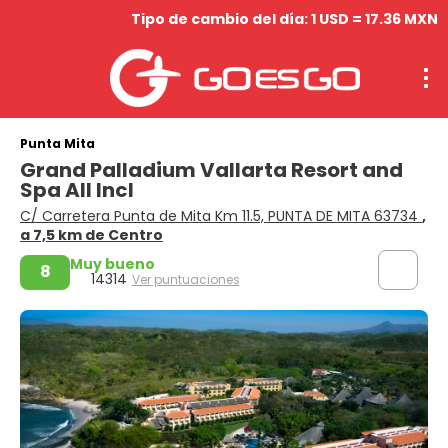
Tipo de cambio del día: 1 USD = 17.36 MXN
Punta Mita
Grand Palladium Vallarta Resort and
Spa All Incl
C/ Carretera Punta de Mita Km 11.5, PUNTA DE MITA 63734
,
a 7,5 km de Centro
Muy bueno
8
14314
Ver puntuaciones